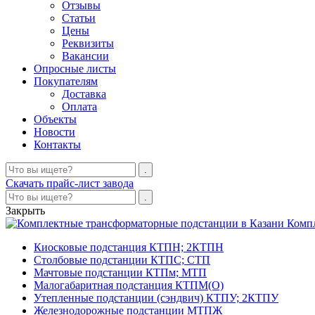
Отзывы
Статьи
Цены
Реквизиты
Вакансии
Опросные листы
Покупателям
Доставка
Оплата
Объекты
Новости
Контакты
Скачать прайс-лист завода
Закрыть
Комп
Киосковые подстанция КТПН; 2КТПН
Столбовые подстанции КТПС; СТП
Мачтовые подстанции КТПм; МТП
Малогабаритная подстанция КТПМ(О)
Утепленные подстанции (сэндвич) КТПУ; 2КТПУ
Железнодорожные подстанции МТПЖ