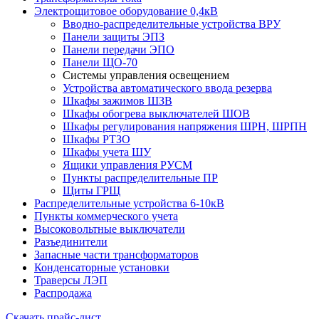
Электрощитовое оборудование 0,4кВ
Вводно-распределительные устройства ВРУ
Панели защиты ЭПЗ
Панели передачи ЭПО
Панели ЩО-70
Системы управления освещением
Устройства автоматического ввода резерва
Шкафы зажимов ШЗВ
Шкафы обогрева выключателей ШОВ
Шкафы регулирования напряжения ШРН, ШРПН
Шкафы РТЗО
Шкафы учета ШУ
Ящики управления РУСМ
Пункты распределительные ПР
Щиты ГРЩ
Распределительные устройства 6-10кВ
Пункты коммерческого учета
Высоковольтные выключатели
Разъединители
Запасные части трансформаторов
Конденсаторные установки
Траверсы ЛЭП
Распродажа
Скачать прайс-лист