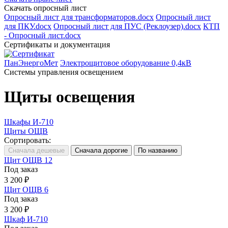
Скачать опросный лист
Опросный лист для трансформаторов.docx
Опросный лист
для ПКУ.docx
Опросный лист для ПУС (Реклоузер).docx
КТП
- Опросный лист.docx
Сертификаты и документация
ПанЭнергоМет
Электрощитовое оборудование 0,4кВ
Системы управления освещением
Щиты освещения
Шкафы И-710
Щиты ОЩВ
Сортировать:
Щит ОЩВ 12
Под заказ
3 200 ₽
Щит ОЩВ 6
Под заказ
3 200 ₽
Шкаф И-710