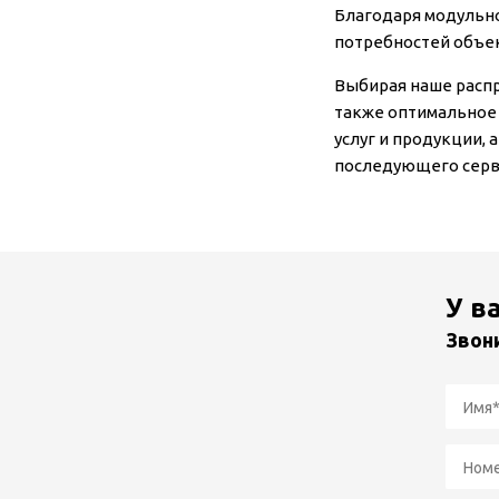
Благодаря модульно
потребностей объек
Выбирая наше распр
также оптимальное
услуг и продукции,
последующего серв
У в
Звон