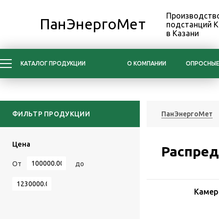
Производство
ПанЭнергоМет
подстанций 
в Казани
КАТАЛОГ ПРОДУКЦИИ
О КОМПАНИИ
ОПРОСНЫЕ
ФИЛЬТР ПРОДУКЦИИ
ПанЭнергоМет
Цена
Распред
От
до
Камер