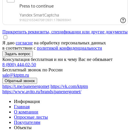
Прикрепить реквизиты, спецификации или другие документы
Я даю
согласие
на обработку персональных данных
в соответствии с
политикой конфиденциальности
Консультация бесплатная и ни к чему Вас не обязывает
8 (800) 444-02-50
Бесплатный звонок по России
sale@ktptm.ru
https://t.me/panenergomet
https://vk.com/ktptm
https://www.avito.ru/brands/panenergomet/
Информация
Главная
О компании
Опросные листы
Покупателям
Объекты