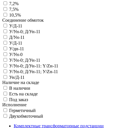
7,2%
7,5%
10,5%
Соединение обмоток
У/Д-11
У/Ун-0; Д/Ун-11
Д/Ун-11
У/Д-11
У/дн-11
У/Ун-0
У/Ун-0; Д/Ун-11
У/Ун-0; Д/Ун-11: Y/Zн-11
У/Ун-0; Д/Ун-11; У/Zн-11
Ун/Д-11
Наличие на складе
В наличии
Есть на складе
Под заказ
Исполнение
Герметичный
Двухобмоточный
Комплектные трансформаторные подстанции