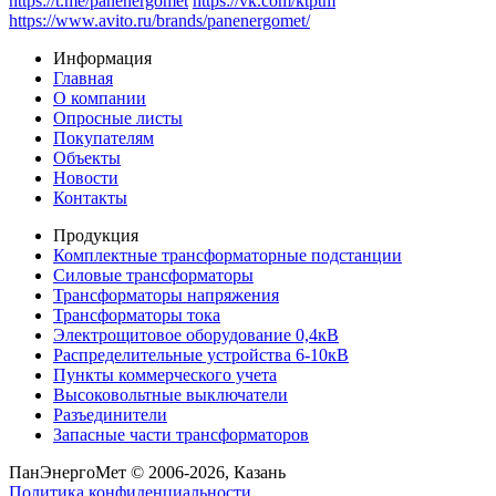
https://t.me/panenergomet
https://vk.com/ktptm
https://www.avito.ru/brands/panenergomet/
Информация
Главная
О компании
Опросные листы
Покупателям
Объекты
Новости
Контакты
Продукция
Комплектные трансформаторные подстанции
Силовые трансформаторы
Трансформаторы напряжения
Трансформаторы тока
Электрощитовое оборудование 0,4кВ
Распределительные устройства 6-10кВ
Пункты коммерческого учета
Высоковольтные выключатели
Разъединители
Запасные части трансформаторов
ПанЭнергоМет © 2006-2026, Казань
Политика конфиденциальности