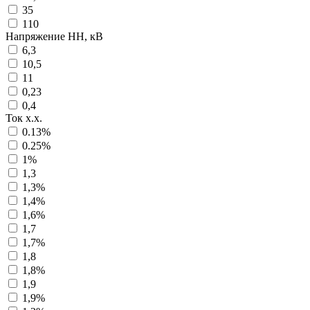
35
110
Напряжение НН, кВ
6,3
10,5
11
0,23
0,4
Ток х.х.
0.13%
0.25%
1%
1,3
1,3%
1,4%
1,6%
1,7
1,7%
1,8
1,8%
1,9
1,9%