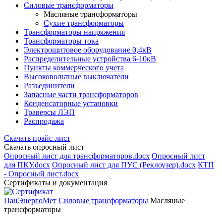
Силовые трансформаторы
Масляные трансформаторы
Сухие трансформаторы
Трансформаторы напряжения
Трансформаторы тока
Электрощитовое оборудование 0,4кВ
Распределительные устройства 6-10кВ
Пункты коммерческого учета
Высоковольтные выключатели
Разъединители
Запасные части трансформаторов
Конденсаторные установки
Траверсы ЛЭП
Распродажа
Скачать прайс-лист
Скачать опросный лист
Опросный лист для трансформаторов.docx
Опросный лист
для ПКУ.docx
Опросный лист для ПУС (Реклоузер).docx
КТП
- Опросный лист.docx
Сертификаты и документация
ПанЭнергоМет
Силовые трансформаторы
Масляные
трансформаторы