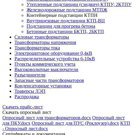
Утепленные подстанции (сэндвич) КТПУ; 2КТПУ
Железнодорожные подстанции МТПЖ
Контейнерные подстанции КТПН
Внутрицеховые подстанции КТП-ВЦ
Подстанции для прогрева бетона
Бетонные подстанции БКТП, 2БКТП
Силовые трансформаторы
Трансформаторы напряжения
Трансформаторы тока
Электрощитовое оборудование 0,4кВ
Распределительные устройства 6-10кВ
Пункты коммерческого учета
Высоковольтные выключатели
Разъединители
Запасные части трансформаторов
Конденсаторные установки
Траверсы ЛЭП
Распродажа
Скачать прайс-лист
Скачать опросный лист
Опросный лист для трансформаторов.docx
Опросный лист
для ПКУ.docx
Опросный лист для ПУС (Реклоузер).docx
КТП
- Опросный лист.docx
Сертификаты и документация