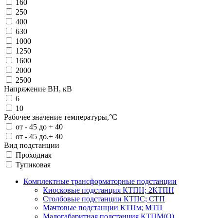
160
250
400
630
1000
1250
1600
2000
2500
Напряжение ВН, кВ
6
10
Рабочее значение температуры,°С
от - 45 до + 40
от - 45 до.+ 40
Вид подстанции
Проходная
Тупиковая
Комплектные трансформаторные подстанции
Киосковые подстанция КТПН; 2КТПН
Столбовые подстанции КТПС; СТП
Мачтовые подстанции КТПм; МТП
Малогабаритная подстанция КТПМ(О)