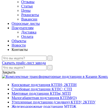
Отзывы
Статьи
Цены
Реквизиты
Вакансии
Опросные листы
Покупателям
Доставка
Оплата
Объекты
Новости
Контакты
Скачать прайс-лист завода
Закрыть
Комп
Киосковые подстанция КТПН; 2КТПН
Столбовые подстанции КТПС; СТП
Мачтовые подстанции КТПм; МТП
Малогабаритная подстанция КТПМ(О)
Утепленные подстанции (сэндвич) КТПУ; 2КТПУ
Железнодорожные подстанции МТПЖ