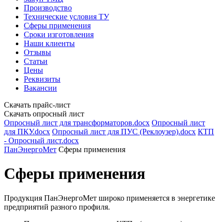
Производство
Технические условия ТУ
Сферы применения
Сроки изготовления
Наши клиенты
Отзывы
Статьи
Цены
Реквизиты
Вакансии
Скачать прайс-лист
Скачать опросный лист
Опросный лист для трансформаторов.docx
Опросный лист
для ПКУ.docx
Опросный лист для ПУС (Реклоузер).docx
КТП
- Опросный лист.docx
ПанЭнергоМет
Сферы применения
Сферы применения
Продукция
ПанЭнергоМет
широко применяется в энергетике
предприятий разного профиля.