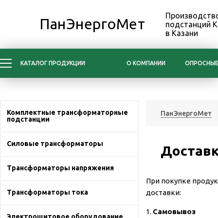
Производство
ПанЭнергоМет
подстанций 
в Казани
КАТАЛОГ ПРОДУКЦИИ
О КОМПАНИИ
ОПРОСНЫЕ
Комплектные трансформаторные
ПанЭнергоМет
подстанции
Силовые трансформаторы
Достав
Трансформаторы напряжения
При покупке проду
Трансформаторы тока
доставки:
1.
Самовывоз
Электрощитовое оборудование