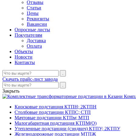
Отзывы
Статьи
Цены
Реквизиты
Вакансии
Опросные листы
Покупателям
Доставка
Оплата
Объекты
Новости
Контакты
Скачать прайс-лист завода
Закрыть
Комп
Киосковые подстанция КТПН; 2КТПН
Столбовые подстанции КТПС; СТП
Мачтовые подстанции КТПм; МТП
Малогабаритная подстанция КТПМ(О)
Утепленные подстанции (сэндвич) КТПУ; 2КТПУ
Железнодорожные подстанции МТПЖ