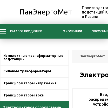
Производство
ПанЭнергоМет
подстанций 
в Казани
КАТАЛОГ ПРОДУКЦИИ
О КОМПАНИИ
ОПРОСНЫЕ
Комплектные трансформаторные
ПанЭнергоМет
подстанции
Силовые трансформаторы
Электр
Трансформаторы напряжения
Вво
Трансформаторы тока
распреде
устройс
Электрощитовое оборудование