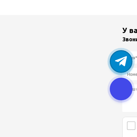
У в
Звон