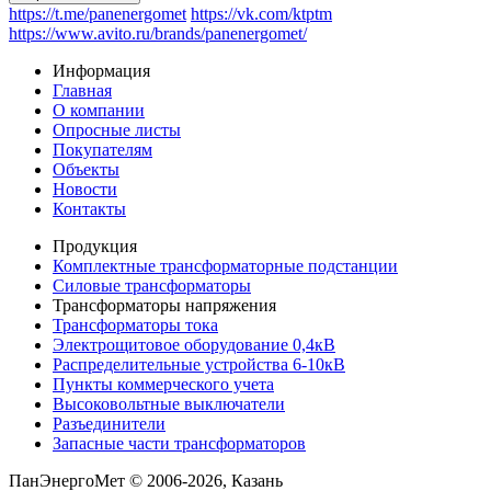
https://t.me/panenergomet
https://vk.com/ktptm
https://www.avito.ru/brands/panenergomet/
Информация
Главная
О компании
Опросные листы
Покупателям
Объекты
Новости
Контакты
Продукция
Комплектные трансформаторные подстанции
Силовые трансформаторы
Трансформаторы напряжения
Трансформаторы тока
Электрощитовое оборудование 0,4кВ
Распределительные устройства 6-10кВ
Пункты коммерческого учета
Высоковольтные выключатели
Разъединители
Запасные части трансформаторов
ПанЭнергоМет © 2006-2026, Казань