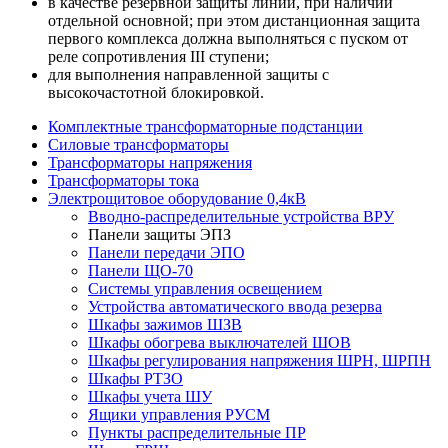
в качестве резервной защиты линий, при наличии
отдельной основной; при этом дистанционная защита
первого комплекса должна выполняться с пуском от
реле сопротивления III ступени;
для выполнения направленной защиты с
высокочастотной блокировкой.
Комплектные трансформаторные подстанции
Силовые трансформаторы
Трансформаторы напряжения
Трансформаторы тока
Электрощитовое оборудование 0,4кВ
Вводно-распределительные устройства ВРУ
Панели защиты ЭПЗ
Панели передачи ЭПО
Панели ЩО-70
Системы управления освещением
Устройства автоматического ввода резерва
Шкафы зажимов ШЗВ
Шкафы обогрева выключателей ШОВ
Шкафы регулирования напряжения ШРН, ШРПН
Шкафы РТЗО
Шкафы учета ШУ
Ящики управления РУСМ
Пункты распределительные ПР