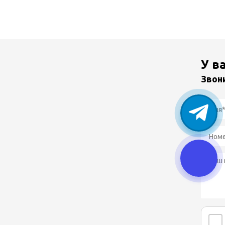
У в
Звон