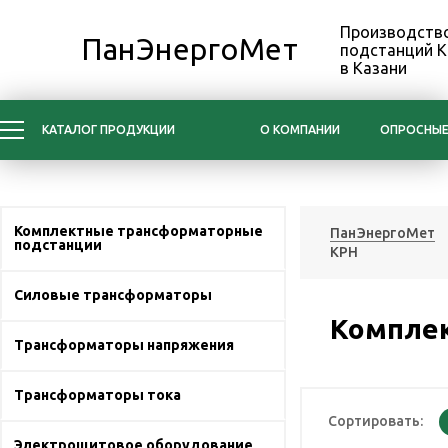
Производство
ПанЭнергоМет
подстанций 
в Казани
КАТАЛОГ ПРОДУКЦИИ
О КОМПАНИИ
ОПРОСНЫЕ
Комплектные трансформаторные
ПанЭнергоМет
подстанции
КРН
Силовые трансформаторы
Комплек
Трансформаторы напряжения
Трансформаторы тока
Сортировать:
Электрощитовое оборудование