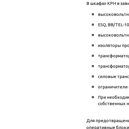
В шкафах КРН в зав
высоковольтн
ESQ, BВ/TEL-10
высоковольтны
изоляторы про
трансформатор
трансформато
силовые транс
ограничители 
При необходим
собственных н
Для предотвращени
оперативные блоки