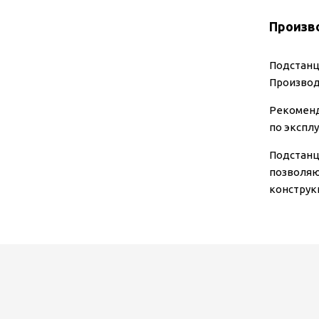
Произв
Подстанц
Производ
Рекоменд
по экспл
Подстанц
позволяю
конструк