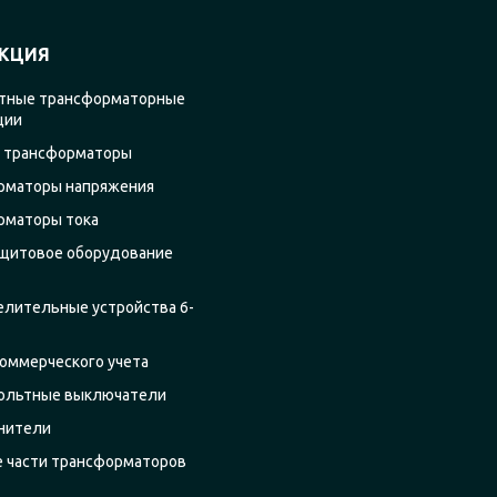
КЦИЯ
тные трансформаторные
ции
 трансформаторы
рматоры напряжения
рматоры тока
щитовое оборудование
елительные устройства 6-
оммерческого учета
ольтные выключатели
нители
е части трансформаторов