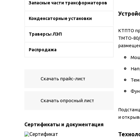
Запасные части трансформаторов
Устрой
Конденсаторные установки
КТПТО пр
Траверсы ЛЭП
ТМТО-80/
размещен
Распродажа
Мощ
Нап
Скачать прайс-лист
Тем
Фун
Скачать опросный лист
Подстанц
и открыв
Сертификаты и документация
Техноло