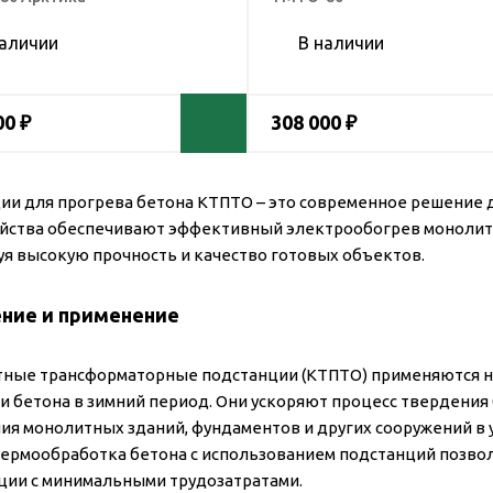
наличии
В наличии
00 ₽
308 000 ₽
ии для прогрева бетона КТПТО – это современное решение д
ойства обеспечивают эффективный электрообогрев монолит
уя высокую прочность и качество готовых объектов.
ение и применение
ные трансформаторные подстанции (КТПТО) применяются н
и бетона в зимний период. Они ускоряют процесс твердения 
ия монолитных зданий, фундаментов и других сооружений в 
ермообработка бетона с использованием подстанций позвол
ции с минимальными трудозатратами.