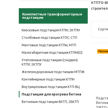
КТПТО-80
строител
Комплектные трансформаторные
подстанции
Сорти
Киосковые подстанция КТПН; 2КТПН
Столбовые подстанции КТПС; СТП
Мачтовые подстанции КТПм; МТП
Малогабаритная подстанция КТПМ(О)
Утепленные подстанции (сэндвич)
КТПУ; 2КТПУ
Железнодорожные подстанции МТПЖ
Контейнерные подстанции КТПН
Внутрицеховые подстанции КТП-ВЦ
Подстанции для прогрева бетона
Подста
Бетонные подстанции БКТП, 2БКТП
бетона
ТМТО-