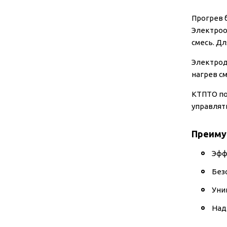
Прогрев 
Электроо
смесь. Д
Электрод
нагрев с
КТПТО по
управлят
Преиму
Эфф
Без
Уни
Над