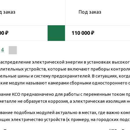
д заказ
Под заказ
00 ₽
110 000 ₽
4
распределение электрической энергии в установках высоко
лительных устройств, которые включают приборы контроля 
ельные шины и систему предохранителей. В ситуациях, когд
акие модули называют камерами сборными одностороннего о
ание КСО предназначено для работы с переменным током при 
металле не образуется коррозия, а электрическая изоляция н
вание подобных модулей актуально в местах, где важно ко
щих электричество устройств (к примеру, на городских подс