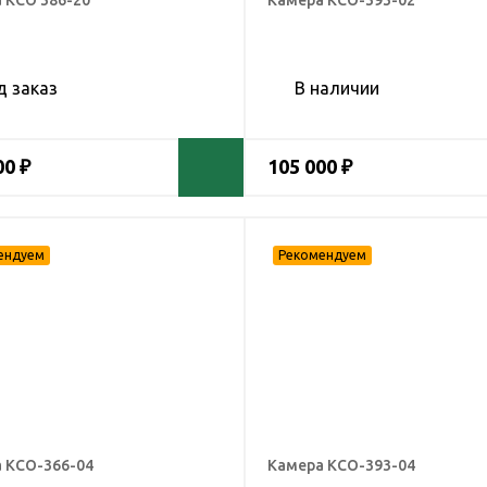
 КСО 386-20
Камера КСО-393-02
д заказ
В наличии
00 ₽
105 000 ₽
 КСО-366-04
Камера КСО-393-04