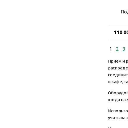
По
110 0
1
2
3
Прием и 
распреде
соединит
шкафе, т
Оборудов
когда на 
Использо
учитываю